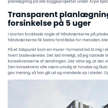
planlægning på alle byggeprojekter under Arpe Kjel
Transparent planlægning
forsinkelse på 5 uger
I starten brokkede nogle af håndværkerne på pladsen
håndværkerne fik bedre forståelse for metoden, bl
På et tidspunkt kom en murer-formand ind til mig i sk
hvert badeværelse. Det lød rimeligt, så jeg tastede d
konsekvenserne af ændringen. Det viste sig, at det v
Den konsekvens ville være umulig at forudse og illus
gav mening, så han gik ud og mandede op i stedet. Og 