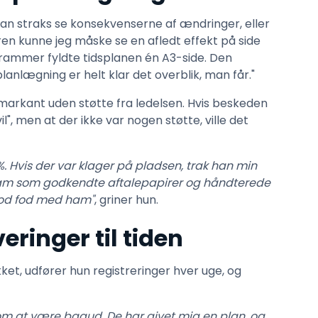
an straks se konsekvenserne af ændringer, eller
ren kunne jeg måske se en afledt effekt på side
grammer fyldte tidsplanen én A3-side. Den
nlægning er helt klar det overblik, man får."
 markant uden støtte fra ledelsen. Hvis beskeden
", men at der ikke var nogen støtte, ville det
. Hvis der var klager på pladsen, trak han min
å ham som godkendte aftalepapirer og håndterede
god fod med ham"
, griner hun.
eringer til tiden
kket, udfører hun registreringer hver uge, og
e om at være bagud. De har givet mig en plan, og