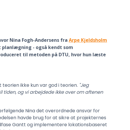
hvor Nina Fogh-Andersens fra
Arpe Kjeldsholm
et planlægning - også kendt som
roduceret til metoden på DTU, hvor hun læste
orien ikke kun var god i teorien.
"Jeg
il tiden, og vi arbejdede ikke over om aftenen
terfølgende Nina det overordnede ansvar for
delsen havde brug for at sikre at projekternes
t udfase Gantt og implementere lokationsbaseret