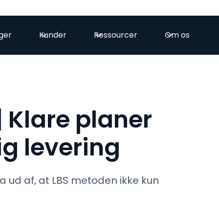
ger
Kunder
Ressourcer
Om os
 Klare planer
dig levering
a ud af, at LBS metoden ikke kun