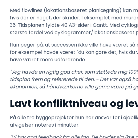
Med flowlines (lokationsbaseret planlægning) kan m
hvis der er noget, der skrider. I eksemplet med mure
36. Tidsplanen fyldte 40 A3-sider i Gantt. Med cyklo
største fordel ved cyklogrammer/lokationsbaseret pla
Hun peger på, at successen ikke ville have været så
for eksempel havde været "du kan gøre det, hvis du vil
have været mere udfordrende.
"Jeg havde en rigtig god chef, som støttede mig 100%
tidsplan frem og refererede til den. - Det var ogs
økonomien, så håndværkerne ville gerne være på 
Lavt konfliktniveau og lev
På alle tre byggeprojekter hun har ansvar for i øjebli
afvigelser noteres i minutter.
"Vi har god feedback fra alle fag. De bryder sig ikk