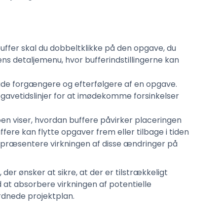
n buffer skal du dobbeltklikke på den opgave, du
s detaljemenu, hvor bufferindstillingerne kan
l både forgængere og efterfølgere af en opgave.
opgavetidslinjer for at imødekomme forsinkelser
oen viser, hvordan buffere påvirker placeringen
ffere kan flytte opgaver frem eller tilbage i tiden
repræsentere virkningen af disse ændringer på
der ønsker at sikre, at der er tilstrækkeligt
at absorbere virkningen af potentielle
rdnede projektplan.