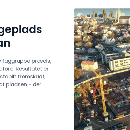
geplads
an
e faggruppe præcis,
føre. Resultatet er
tabilt fremskridt,
af pladsen - der