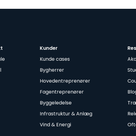
kt
Kunder
Re
le
Kunde cases
Ak
l
Bygherrer
Stu
Hovedentreprenører
Cou
Fagentreprenører
Blo
Byggeledelse
Træ
Infrastruktur & Anlæg
Rel
Vind & Energi
Oft