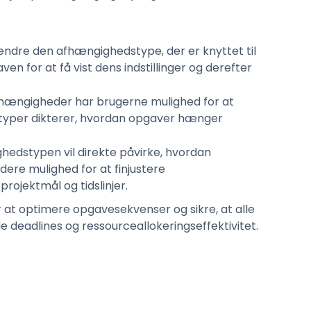
 ændre den afhængighedstype, der er knyttet til
n for at få vist dens indstillinger og derefter
afhængigheder har brugerne mulighed for at
 typer dikterer, hvordan opgaver hænger
hedstypen vil direkte påvirke, hvordan
edere mulighed for at finjustere
rojektmål og tidslinjer.
r at optimere opgavesekvenser og sikre, at alle
de deadlines og ressourceallokeringseffektivitet.