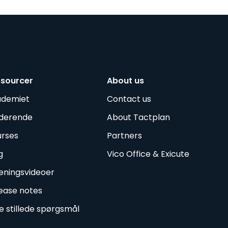
ssourcer
About us
ademiet
Contact us
derende
About Tactplan
rses
Partners
g
Vico Office & Exicute
ningsvideoer
ease notes
e stillede spørgsmål