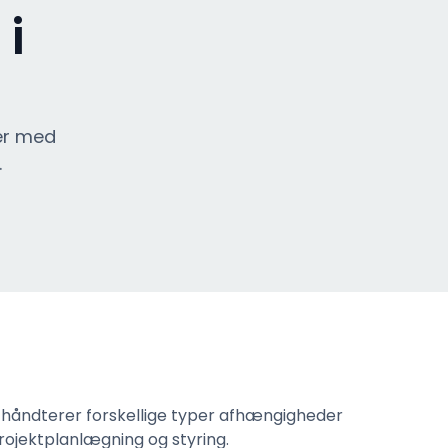
i
er med
.
 håndterer forskellige typer afhængigheder
projektplanlægning og styring.