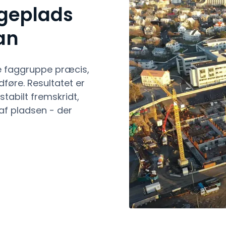
geplads
an
e faggruppe præcis,
føre. Resultatet er
tabilt fremskridt,
af pladsen - der