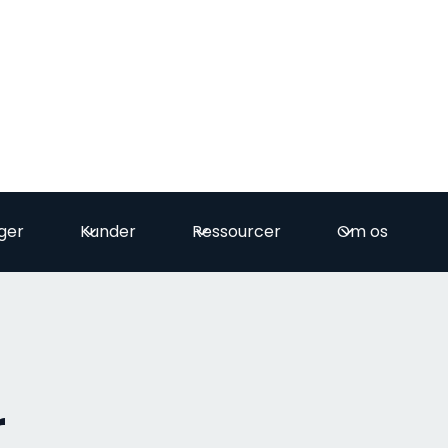
ger
Kunder
Ressourcer
Om os
r