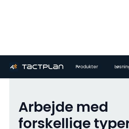
All videos
Produkter
Løsnin
Arbejde med
forskellige type