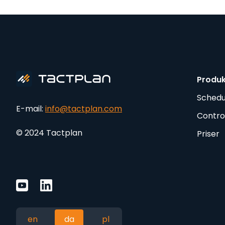
Produ
Schedu
E-mail:
info@tactplan.com
Contro
© 2024 Tactplan
Priser
en
da
pl