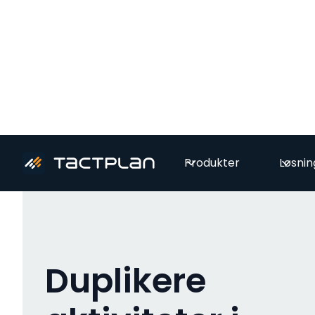
All videos
Produkter
Løsnin
Duplikere