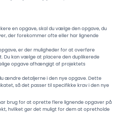
uplikere en opgave, skal du vælge den opgave, du
aver, der forekommer ofte eller har lignende
 opgave, er der muligheder for at overføre
t. Du kan vælge at placere den duplikerede
delige opgave afhængigt af projektets
n du ændre detaljerne i den nye opgave. Dette
ikatet, så det passer til specifikke krav i den nye
har brug for at oprette flere lignende opgaver på
jekt, hvilket gør det muligt for dem at opretholde