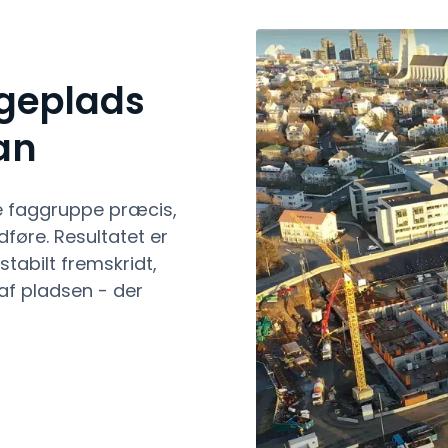
geplads
an
e faggruppe præcis,
føre. Resultatet er
tabilt fremskridt,
af pladsen - der