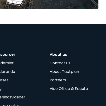
ssourcer
About us
ademiet
Contact us
derende
About Tactplan
rses
Partners
g
Vico Office & Exicute
ningsvideoer
ease notes