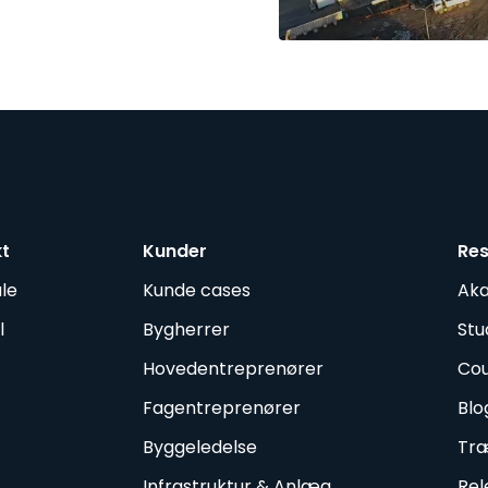
kt
Kunder
Re
le
Kunde cases
Ak
l
Bygherrer
Stu
Hovedentreprenører
Cou
Fagentreprenører
Blo
Byggeledelse
Træ
Infrastruktur & Anlæg
Rel