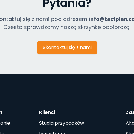
Pytania?
ontaktuj się z nami pod adresem
info@tactplan.c
Często sprawdzamy naszą skrzynkę odbiorczą.
Skontaktuj się z nami
kt
Klienci
Za
anie
Studia przypadków
Ak
la
Inwestorzy
Stu