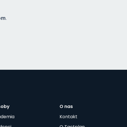
om
.
soby
O nas
ademia
Kontakt
denci
O Tactplan