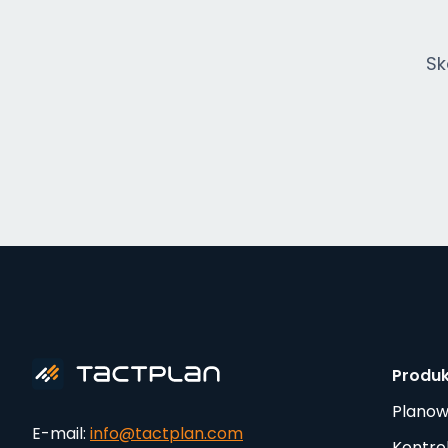
Sk
Produ
Planow
E-mail:
info@tactplan.com
Kontro