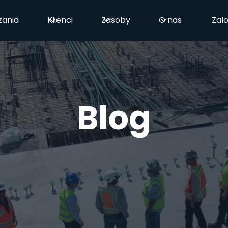
zania
Klienci
Zasoby
O nas
Zalo
Blog