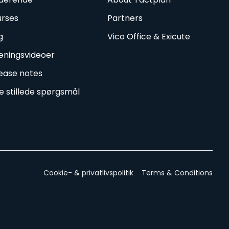
rses
Partners
g
Vico Office & Exicute
ningsvideoer
ease notes
e stillede spørgsmål
Cookie- & privatlivspolitik
Terms & Conditions