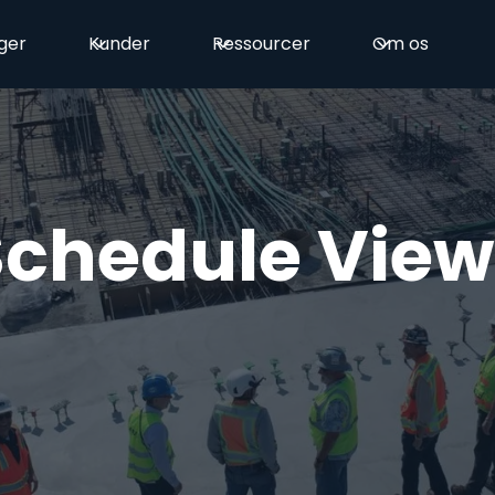
ger
Kunder
Ressourcer
Om os
Schedule View