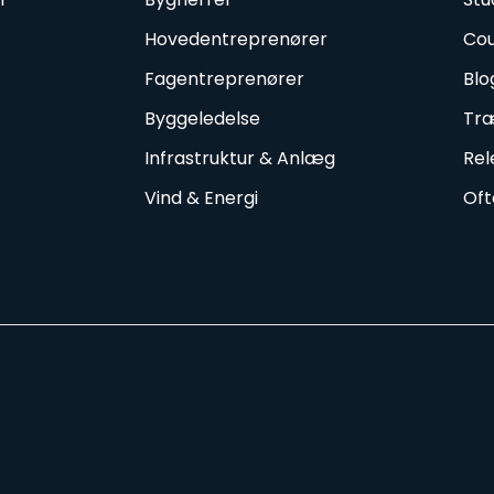
Hovedentreprenører
Cou
Fagentreprenører
Blo
Byggeledelse
Træ
Infrastruktur & Anlæg
Rel
Vind & Energi
Oft