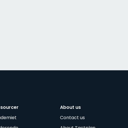
ssourcer
About us
ademiet
Contact us
derende
About Tactplan