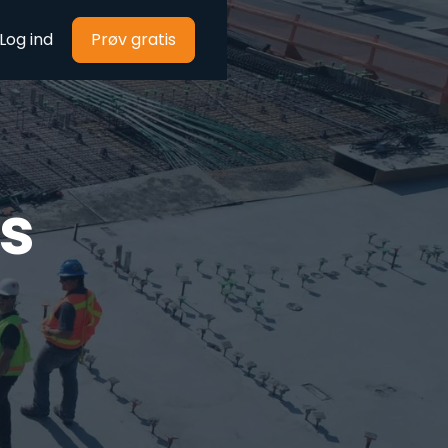
Log ind
Prøv gratis
s