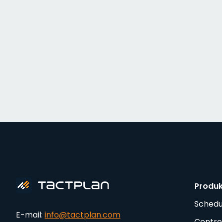
Produ
Schedu
E-mail:
info@tactplan.com
Contro