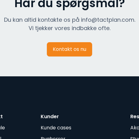
Har du spørgsmål?
Du kan altid kontakte os på info@tactplan.com.
Vi tjekker vores indbakke ofte.
Kontakt os nu
kt
Kunder
Re
le
Kunde cases
Ak
l
Bygherrer
Stu