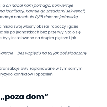
oc, a on nadal nam pomaga. Konwertuje
lokalizacji. Karmię go zasadami sekwencji,
podłogi potrzebuje 0,85 dnia na jednostkę.
miała swój własny obszar roboczy i gdzie
się po jednostkach bez przerwy. Stało się
e były instalowane na drugim piętrze i jak
Gantcie - bez względu na to, jak doświadczony
wie transakcje były zaplanowane w tym samym
yzyko konfliktów i opóźnień.
e „poza dom”