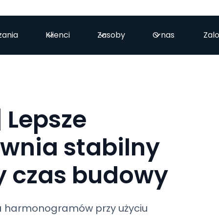
zania
Klienci
Zasoby
O nas
Zalo
| Lepsze
wnia stabilny
zy czas budowy
ia harmonogramów przy użyciu