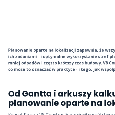
Planowanie oparte na lokalizacji zapewnia, że wsz
ich zadaniami - i optymalne wykorzystanie stref p
mniej odpadów i często krótszy czas budowy. V8 C
co może to oznaczać w praktyce - i tego, jak współ
Od Gantta i arkuszy kalk
planowanie oparte na lok
Kennet Kruse z V8 Construction zmienił sposób two